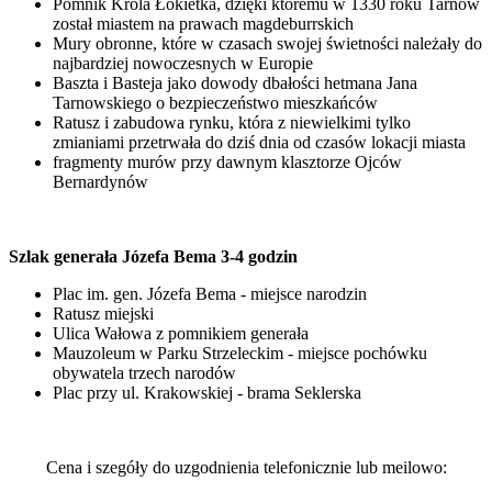
Pomnik Króla Łokietka, dzięki któremu w 1330 roku Tarnów
został miastem na prawach magdeburrskich
Mury obronne, które w czasach swojej świetności należały do
najbardziej nowoczesnych w Europie
Baszta i Basteja jako dowody dbałości hetmana Jana
Tarnowskiego o bezpieczeństwo mieszkańców
Ratusz i zabudowa rynku, która z niewielkimi tylko
zmianiami przetrwała do dziś dnia od czasów lokacji miasta
fragmenty murów przy dawnym klasztorze Ojców
Bernardynów
Szlak generała Józefa Bema 3-4 godzin
Plac im. gen. Józefa Bema - miejsce narodzin
Ratusz miejski
Ulica Wałowa z pomnikiem generała
Mauzoleum w Parku Strzeleckim - miejsce pochówku
obywatela trzech narodów
Plac przy ul. Krakowskiej - brama Seklerska
Cena i szegóły do uzgodnienia telefonicznie lub meilowo: