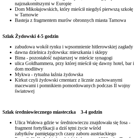
najznakomitszymi w Europie
Dom Mikołajowskich, który mieścił niegdyś pierwszą szkołę
w Tarnowie
Basteja z fragmentem murów obronnych miasta Tarnowa
Szlak Żydowski 4-5 godzin
zabudowa wokół rynku i wpsomnienie hitlerowskiej zagłady
dawna dzielnica żydowska: mieszkania i sklepy
Bima - pozostałość najstarszej w mieście synagogi
ulica Goldhammera, przy której mieścił się dawny hotel, bar i
dom modlitwy
Mykwa - rytualna łaźnia żydowska
Kirkut czyli żydowski cmentarz z licznie zachowanymi
macewami i pomnikiem pomordowanych podczas II wojny
światowej
Szlak średniowiecznego miasteczka 3-4 godzin
Ulica Wałowa gdzie w średniowieczu znajdowała się fosa -
fragment fortyfikacji a dziś tętni życie wśród
zabytków pamiętających czasy zaboru austriackiego