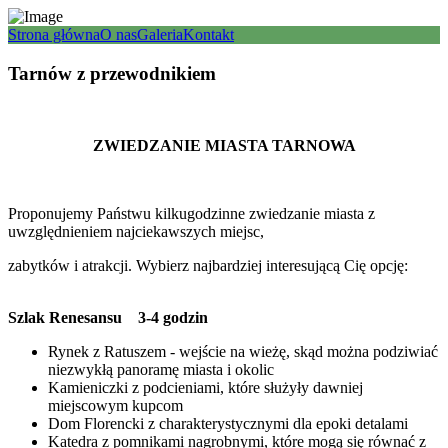
Strona główna
O nas
Galeria
Kontakt
Tarnów z przewodnikiem
ZWIEDZANIE MIASTA TARNOWA
Proponujemy Państwu kilkugodzinne zwiedzanie miasta z
uwzględnieniem najciekawszych miejsc,
zabytków i atrakcji. Wybierz najbardziej interesującą Cię opcję:
Szlak Renesansu 3-4 godzin
Rynek z Ratuszem - wejście na wieżę, skąd można podziwiać
niezwykłą panoramę miasta i okolic
Kamieniczki z podcieniami, które służyły dawniej
miejscowym kupcom
Dom Florencki z charakterystycznymi dla epoki detalami
Katedra z pomnikami nagrobnymi, które mogą się równać z